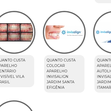
UANTO CUSTA
QUANTO CUSTA
QUANT
PARELHO
COLOCAR
APARE
ENTÁRIO
APARELHO
AUTOL
NVISÍVEL VILA
INVISALIGN
INVISA
RASIL
JARDIM SANTA
JARDI
EFIGÊNIA
ITAMAR