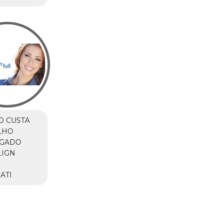
O CUSTA
LHO
IGADO
LIGN
M
ATI