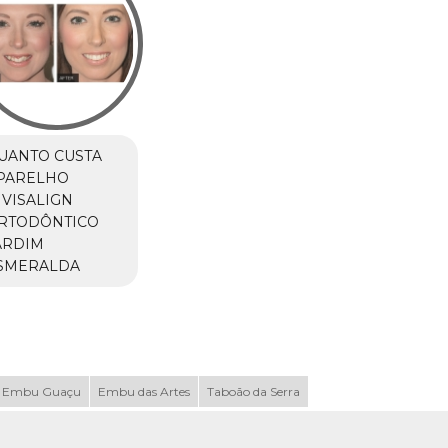
UANTO CUSTA
PARELHO
NVISALIGN
RTODÔNTICO
ARDIM
SMERALDA
Embu Guaçu
Embu das Artes
Taboão da Serra