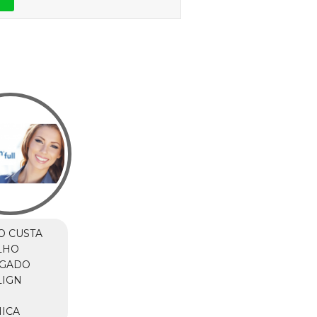
O CUSTA
LHO
IGADO
LIGN
M
ICA