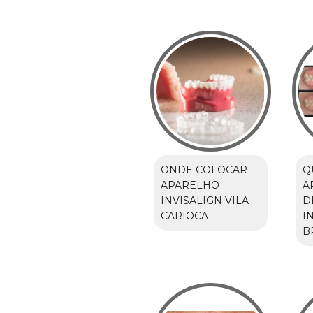
ONDE COLOCAR
Q
APARELHO
A
INVISALIGN VILA
D
CARIOCA
I
B