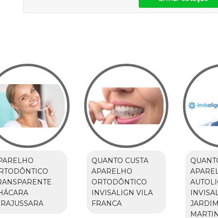
PARELHO
QUANTO CUSTA
QUANT
RTODÔNTICO
APARELHO
APARE
RANSPARENTE
ORTODÔNTICO
AUTOL
HÁCARA
INVISALIGN VILA
INVISA
IRAJUSSARA
FRANCA
JARDI
MARTIN