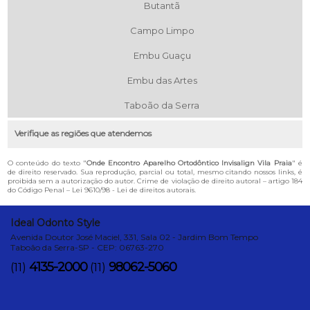
Butantã
Campo Limpo
Embu Guaçu
Embu das Artes
Taboão da Serra
Verifique as regiões que atendemos
O conteúdo do texto "
Onde Encontro Aparelho Ortodôntico Invisalign Vila Praia
" é
de direito reservado. Sua reprodução, parcial ou total, mesmo citando nossos links, é
proibida sem a autorização do autor. Crime de violação de direito autoral – artigo 184
do Código Penal –
Lei 9610/98 - Lei de direitos autorais
.
Ideal Odonto Style
Avenida Doutor José Maciel, 331, Sala 02 - Jardim Bom Tempo
Taboão da Serra-SP - CEP: 06763-270
4135-2000
98062-5060
(11)
(11)