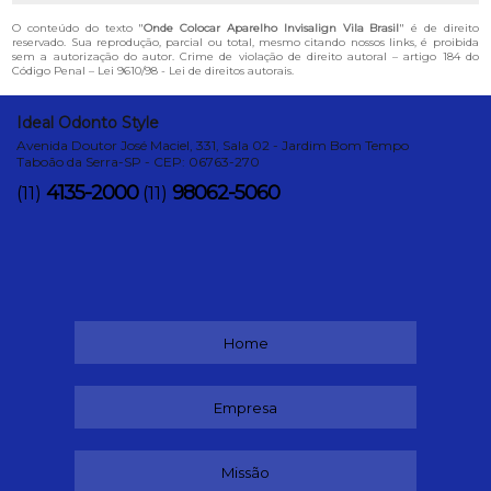
O conteúdo do texto "
Onde Colocar Aparelho Invisalign Vila Brasil
" é de direito
reservado. Sua reprodução, parcial ou total, mesmo citando nossos links, é proibida
sem a autorização do autor. Crime de violação de direito autoral – artigo 184 do
Código Penal –
Lei 9610/98 - Lei de direitos autorais
.
Ideal Odonto Style
Avenida Doutor José Maciel, 331, Sala 02 - Jardim Bom Tempo
Taboão da Serra-SP - CEP: 06763-270
4135-2000
98062-5060
(11)
(11)
Home
Empresa
Missão