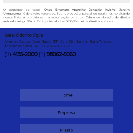
O conteúdo do texto "
Onde Encontro Aparelho Dentário Invisível Jardim
Umuarama
" é de direito reservado. Sua reprodução, parcial ou total, mesmo citando
nossos links, é proibida sem a autorização do autor. Crime de violação de direito
autoral – artigo 184 do Código Penal –
Lei 9610/98 - Lei de direitos autorais
.
Ideal Odonto Style
Avenida Doutor José Maciel, 331, Sala 02 - Jardim Bom Tempo
Taboão da Serra-SP - CEP: 06763-270
4135-2000
98062-5060
(11)
(11)
Home
Empresa
Missão