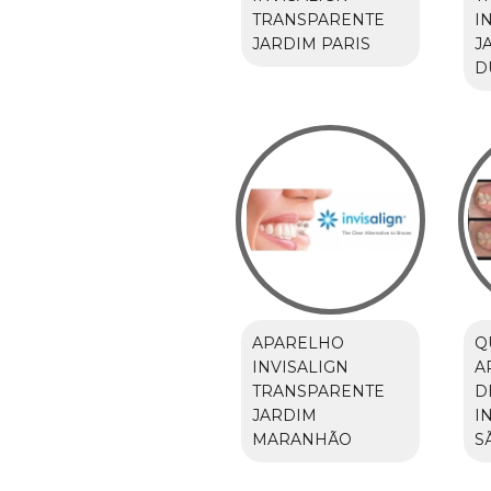
TRANSPARENTE
I
JARDIM PARIS
J
D
APARELHO
Q
INVISALIGN
A
TRANSPARENTE
D
JARDIM
I
MARANHÃO
S