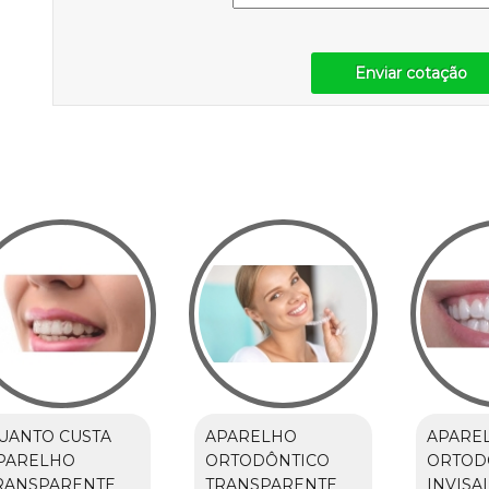
Enviar cotação
UANTO CUSTA
APARELHO
APARE
PARELHO
ORTODÔNTICO
ORTOD
RANSPARENTE
TRANSPARENTE
INVISA