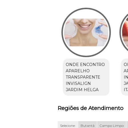
ONDE ENCONTRO
O
APARELHO
A
TRANSPARENTE
I
INVISALIGN
J
JARDIM HELGA
I
Regiões de Atendimento
Selecione:
Butantã
Campo Limpo