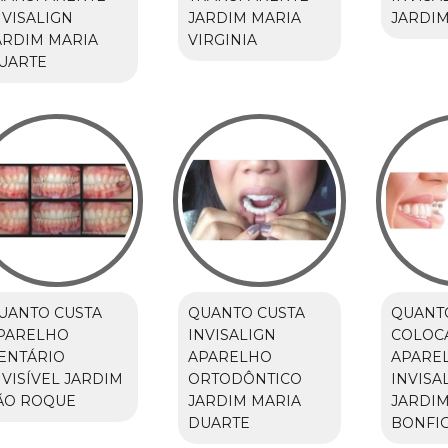
NVISALIGN
JARDIM MARIA
JARDIM
ARDIM MARIA
VIRGINIA
UARTE
UANTO CUSTA
QUANTO CUSTA
QUANT
PARELHO
INVISALIGN
COLOC
ENTÁRIO
APARELHO
APARE
NVISÍVEL JARDIM
ORTODÔNTICO
INVISA
ÃO ROQUE
JARDIM MARIA
JARDI
DUARTE
BONFIG