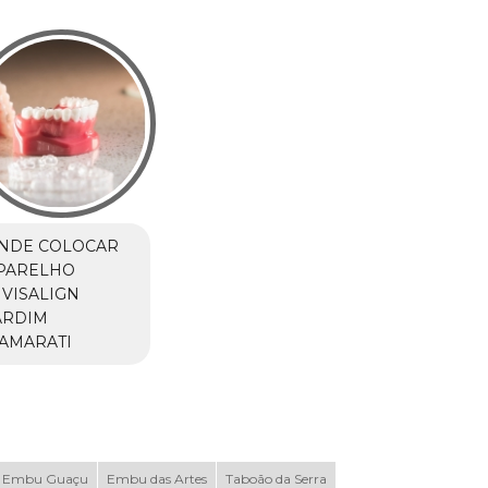
NDE COLOCAR
PARELHO
NVISALIGN
ARDIM
TAMARATI
Embu Guaçu
Embu das Artes
Taboão da Serra