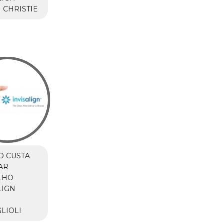
 CHRISTIE
O CUSTA
AR
LHO
LIGN
M
LIOLI