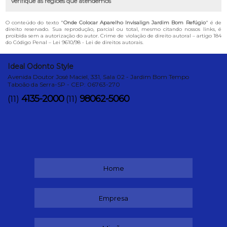
Verifique as regiões que atendemos
O conteúdo do texto "
Onde Colocar Aparelho Invisalign Jardim Bom Refúgio
" é de
direito reservado. Sua reprodução, parcial ou total, mesmo citando nossos links, é
proibida sem a autorização do autor. Crime de violação de direito autoral – artigo 184
do Código Penal –
Lei 9610/98 - Lei de direitos autorais
.
Ideal Odonto Style
Avenida Doutor José Maciel, 331, Sala 02 - Jardim Bom Tempo
Taboão da Serra-SP - CEP: 06763-270
4135-2000
98062-5060
(11)
(11)
Home
Empresa