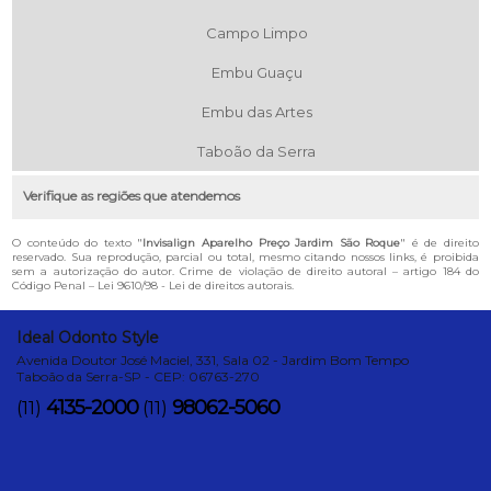
Campo Limpo
Embu Guaçu
Embu das Artes
Taboão da Serra
Verifique as regiões que atendemos
O conteúdo do texto "
Invisalign Aparelho Preço Jardim São Roque
" é de direito
reservado. Sua reprodução, parcial ou total, mesmo citando nossos links, é proibida
sem a autorização do autor. Crime de violação de direito autoral – artigo 184 do
Código Penal –
Lei 9610/98 - Lei de direitos autorais
.
Ideal Odonto Style
Avenida Doutor José Maciel, 331, Sala 02 - Jardim Bom Tempo
Taboão da Serra-SP - CEP: 06763-270
4135-2000
98062-5060
(11)
(11)