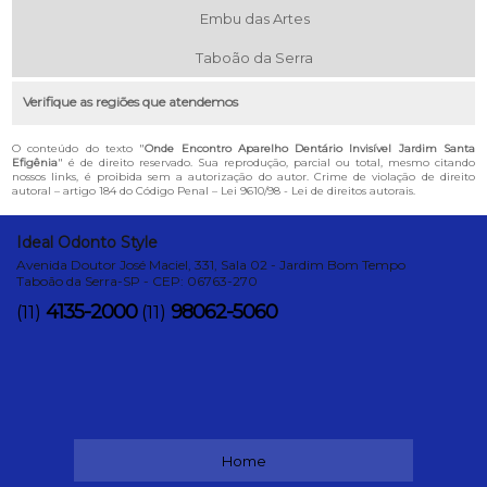
Embu das Artes
Taboão da Serra
Verifique as regiões que atendemos
O conteúdo do texto "
Onde Encontro Aparelho Dentário Invisível Jardim Santa
Efigênia
" é de direito reservado. Sua reprodução, parcial ou total, mesmo citando
nossos links, é proibida sem a autorização do autor. Crime de violação de direito
autoral – artigo 184 do Código Penal –
Lei 9610/98 - Lei de direitos autorais
.
Ideal Odonto Style
Avenida Doutor José Maciel, 331, Sala 02 - Jardim Bom Tempo
Taboão da Serra-SP - CEP: 06763-270
4135-2000
98062-5060
(11)
(11)
Home